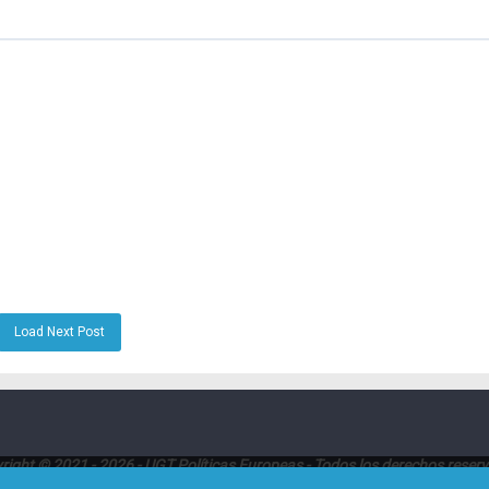
Load Next Post
right © 2021 - 2026 - UGT Políticas Europeas - Todos los derechos reser