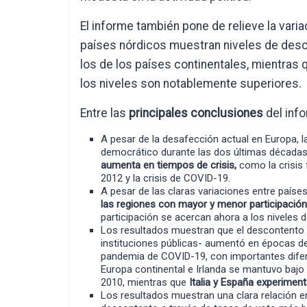
El informe también pone de relieve la varia
países nórdicos muestran niveles de desco
los de los países continentales, mientras 
los niveles son notablemente superiores.
Entre las
principales conclusiones
del inf
A pesar de la desafección actual en Europa, 
democrático durante las dos últimas décadas,
aumenta en tiempos de crisis,
como la crisis 
2012 y la crisis de COVID-19.
A pesar de las claras variaciones entre paíse
las regiones con mayor y menor participación
participación se acercan ahora a los niveles 
Los resultados muestran que el descontento -
instituciones públicas- aumentó en épocas de 
pandemia de COVID-19, con importantes difere
Europa continental e Irlanda se mantuvo bajo 
2010, mientras que
Italia y España experimen
Los resultados muestran una clara relación en