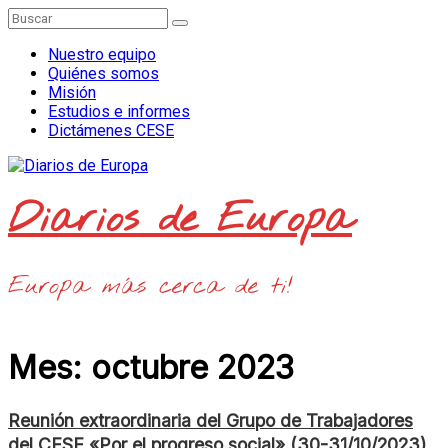
Saltar
al
contenido
Nuestro equipo
Quiénes somos
Misión
Estudios e informes
Dictámenes CESE
Diarios de Europa
Europa más cerca de ti!
Mes:
octubre 2023
Reunión extraordinaria del Grupo de Trabajadores
del CESE «Por el progreso social» (30-31/10/2023)