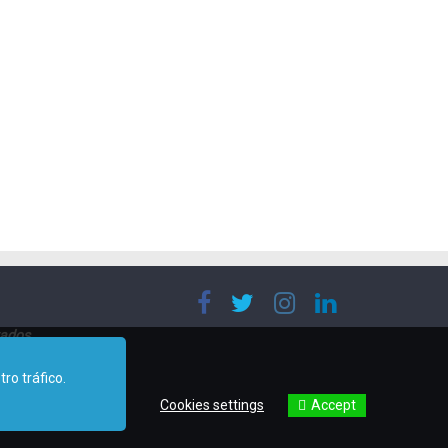
vados
ro tráfico.
.
Accept
Cookies settings