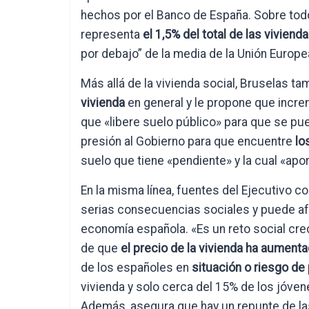
hechos por el Banco de España. Sobre todo,
representa
el 1,5% del total de las vivien
por debajo” de la media de la Unión Europe
Más allá de la vivienda social, Bruselas tam
vivienda
en general y le propone que increm
que «libere suelo público» para que se pu
presión al Gobierno para que encuentre
lo
suelo que tiene «pendiente» y la cual «apor
En la misma línea, fuentes del Ejecutivo c
serias consecuencias sociales y puede afec
economía española. «Es un reto social crec
de que
el precio de la vivienda ha aument
de los españoles en
situación o riesgo d
vivienda y solo cerca del 15% de los jóve
Además, asegura que hay un repunte de la