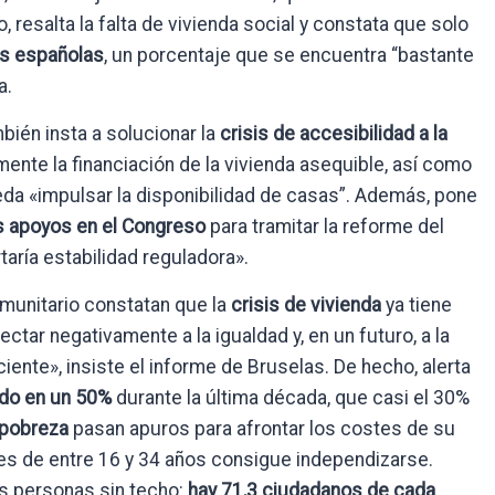
 resalta la falta de vivienda social y constata que solo
das españolas
, un porcentaje que se encuentra “bastante
a.
bién insta a solucionar la
crisis de accesibilidad a la
ente la financiación de la vivienda asequible, así como
eda «impulsar la disponibilidad de casas”. Además, pone
s apoyos en el Congreso
para tramitar la reforme del
taría estabilidad reguladora».
omunitario constatan que la
crisis de vivienda
ya tiene
tar negativamente a la igualdad y, en un futuro, a la
iente», insiste el informe de Bruselas. De hecho, alerta
ado en un 50%
durante la última década, que casi el 30%
e pobreza
pasan apuros para afrontar los costes de su
nes de entre 16 y 34 años consigue independizarse.
s personas sin techo:
hay 71,3 ciudadanos de cada