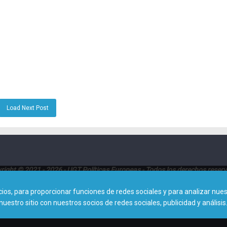
Load Next Post
right © 2021 - 2026 - UGT Políticas Europeas - Todos los derechos reser
Dirección:
Avenida de América 25, Planta 8ª (28002 - Madrid)
s, para proporcionar funciones de redes sociales y para analizar nuest
tro sitio con nuestros socios de redes sociales, publicidad y análisis
Contacto: 0034915788413 |
politicaseuropeas@cec.ugt.org