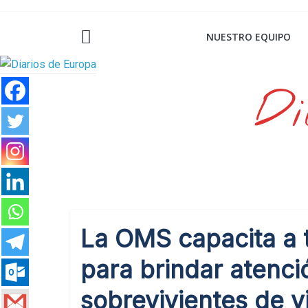
Saltar
al
NUESTRO EQUIPO
contenido
Di
La OMS capacita a t
para brindar atenci
sobrevivientes de v