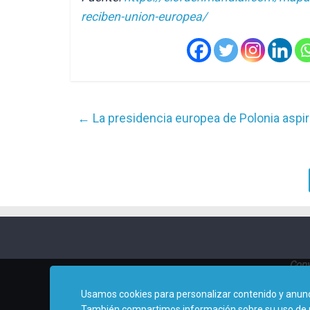
reciben-union-europea/
←
La presidencia europea de Polonia aspir
Copy
Usamos cookies para personalizar contenido y anuncio
También compartimos información sobre su uso de nues