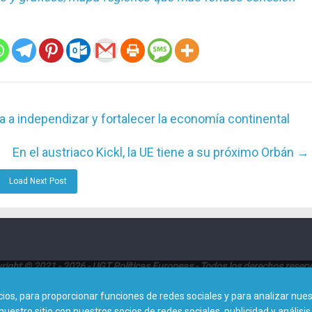
a a independizar y fortalecer la economía continental
En el austriaco Kickl, la UE tiene a su próximo Orbán
→
Load Next Post
right © 2021 - 2026 - UGT Políticas Europeas - Todos los derechos reser
Dirección:
Avenida de América 25, Planta 8ª (28002 - Madrid)
s, para proporcionar funciones de redes sociales y para analizar nuest
tro sitio con nuestros socios de redes sociales, publicidad y análisis