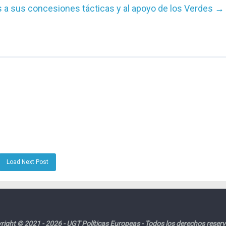
s a sus concesiones tácticas y al apoyo de los Verdes
→
Load Next Post
right © 2021 - 2026 - UGT Políticas Europeas - Todos los derechos reser