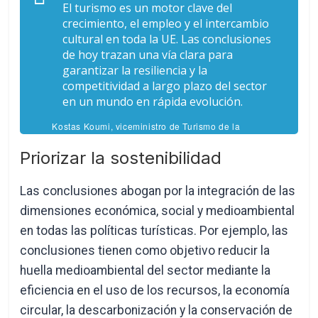
El turismo es un motor clave del
crecimiento, el empleo y el intercambio
cultural en toda la UE. Las conclusiones
de hoy trazan una vía clara para
garantizar la resiliencia y la
competitividad a largo plazo del sector
en un mundo en rápida evolución.
Kostas Koumi, viceministro de Turismo de la
República de Chipre
Priorizar la sostenibilidad
Las conclusiones abogan por la integración de las
dimensiones económica, social y medioambiental
en todas las políticas turísticas. Por ejemplo, las
conclusiones tienen como objetivo reducir la
huella medioambiental del sector mediante la
eficiencia en el uso de los recursos, la economía
circular, la descarbonización y la conservación de