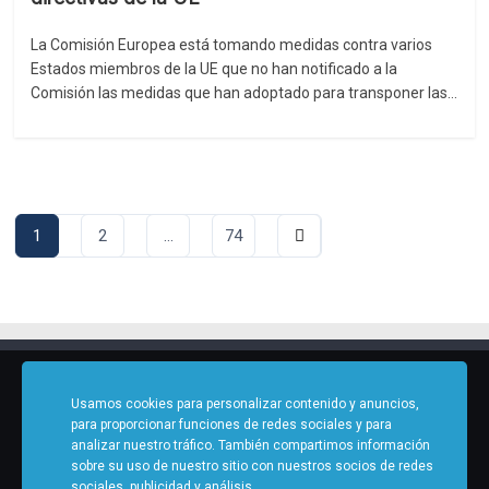
La Comisión Europea está tomando medidas contra varios
Estados miembros de la UE que no han notificado a la
Comisión las medidas que han adoptado para transponer las…
Paginación
1
2
…
74
de
entradas
Usamos cookies para personalizar contenido y anuncios,
para proporcionar funciones de redes sociales y para
Copyright © 2021 - 2026 - UGT Políticas Europeas - Todos los
analizar nuestro tráfico. También compartimos información
derechos reservados
sobre su uso de nuestro sitio con nuestros socios de redes
sociales, publicidad y análisis.