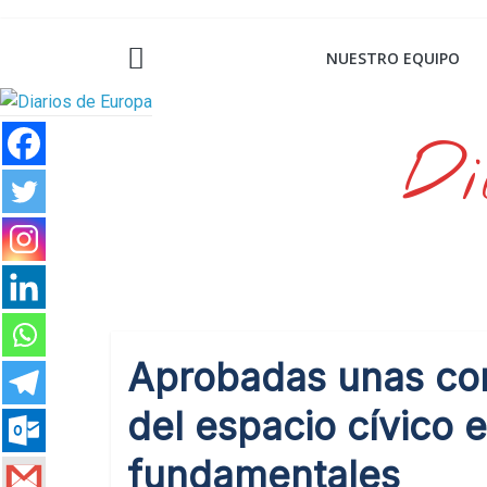
Saltar
al
NUESTRO EQUIPO
contenido
Di
Aprobadas unas con
del espacio cívico 
fundamentales