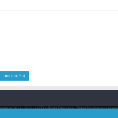
Load Next Post
right © 2021 - 2026 - UGT Políticas Europeas - Todos los derechos reser
Dirección:
Avenida de América 25, Planta 8ª (28002 - Madrid)