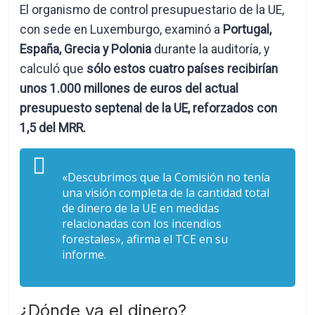
El organismo de control presupuestario de la UE,
con sede en Luxemburgo, examinó a
Portugal,
España, Grecia y Polonia
durante la auditoría, y
calculó que
sólo estos cuatro países recibirían
unos 1.000 millones de euros del actual
presupuesto septenal de la UE, reforzados con
1,5 del MRR.
«Descubrimos que la Comisión no tenía
una visión completa de la cantidad total
de dinero de la UE en medidas
relacionadas con los incendios
forestales», afirma el TCE en su
informe.
¿Dónde va el dinero?