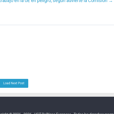
rabajo en la UE en peligro, según advierte la Comisión
→
Load Next Post