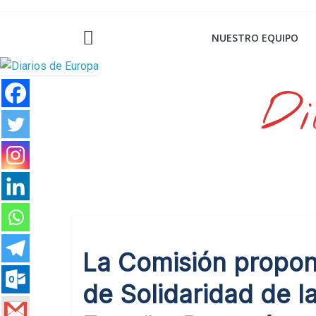
Saltar
al
NUESTRO EQUIPO
contenido
Di
La Comisión propon
de Solidaridad de l