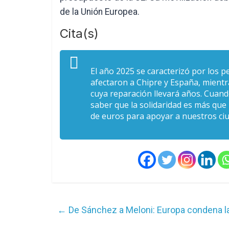
de la Unión Europea.
Cita(s)
El año 2025 se caracterizó por los p
afectaron a Chipre y España, mient
cuya reparación llevará años. Cuan
saber que la solidaridad es más qu
de euros para apoyar a nuestros ci
←
De Sánchez a Meloni: Europa condena la hu