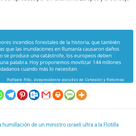
eores incendios forestales de la historia, que también
ras que las inundaciones en Rumanía causaron daños
do se produce una catástrofe, los europeos deben
e una palabra. Hoy proponemos movilizar 144 millones
udadanos cuando más lo necesitan.
Raffaele Fitto, vicepresidente ejecutivo de Cohesión y Reformas
millación de un ministro israelí ultra a la Flotilla