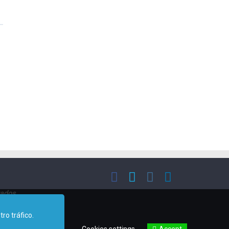
vados
ro tráfico.
.
Accept