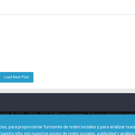
Load Next Post
right © 2021 - 2026 - UGT Políticas Europeas - Todos los derechos reser
Dirección:
Avenida de América 25, Planta 8ª (28002 - Madrid)
s, para proporcionar funciones de redes sociales y para analizar nuest
tro sitio con nuestros socios de redes sociales, publicidad y análisis
Contacto: 0034915788413 |
politicaseuropeas@cec.ugt.org