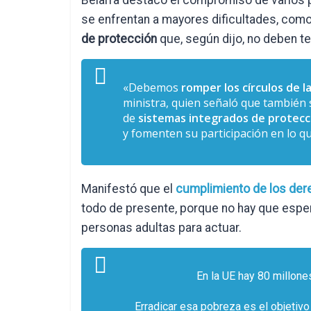
Belarra destacó el compromiso de varios p
se enfrentan a mayores dificultades, com
de protección
que, según dijo, no deben t
«Debemos
romper los círculos de l
ministra, quien señaló que también s
de
sistemas integrados de protecci
y fomenten su participación en lo qu
Manifestó que el
cumplimiento de los dere
todo de presente, porque no hay que espe
personas adultas para actuar.
En la UE hay 80 millone
Erradicar esa pobreza es el objetivo