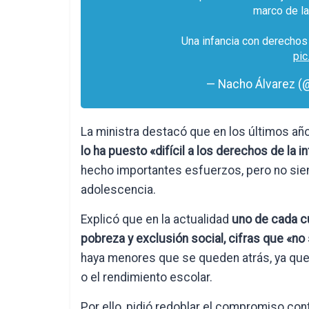
marco de la
Una infancia con derechos 
pic
— Nacho Álvarez (
La ministra destacó que en los últimos añ
lo ha puesto «difícil a los derechos de la i
hecho importantes esfuerzos, pero no siem
adolescencia.
Explicó que en la actualidad
uno de cada cu
pobreza y exclusión social, cifras que «n
haya menores que se queden atrás, ya que c
o el rendimiento escolar.
Por ello, pidió redoblar el compromiso con