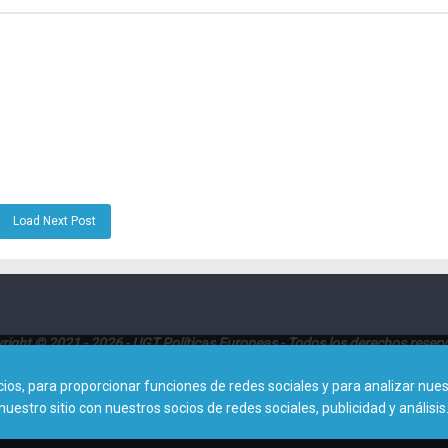
Load Next Post
right © 2021 - 2026 - UGT Políticas Europeas - Todos los derechos reser
Dirección:
Avenida de América 25, Planta 8ª (28002 - Madrid)
s, para proporcionar funciones de redes sociales y para analizar nuest
tro sitio con nuestros socios de redes sociales, publicidad y análisis
Contacto: 0034915788413 |
politicaseuropeas@cec.ugt.org