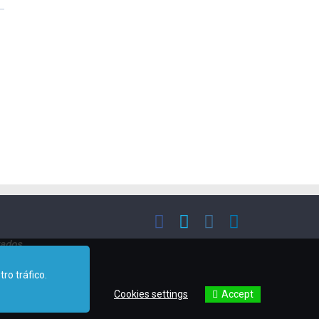
vados
ro tráfico.
.
Accept
Cookies settings