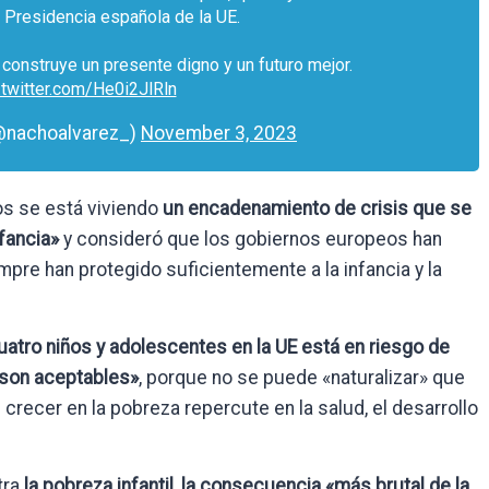
 Presidencia española de la UE.
construye un presente digno y un futuro mejor.
.twitter.com/He0i2JlRln
@nachoalvarez_)
November 3, 2023
os se está viviendo
un encadenamiento de crisis que se
nfancia»
y consideró que los gobiernos europeos han
pre han protegido suficientemente a la infancia y la
atro niños y adolescentes en la UE está en riesgo de
o son aceptables»
, porque no se puede «naturalizar» que
recer en la pobreza repercute en la salud, el desarrollo
tra
la pobreza infantil, la consecuencia «más brutal de la