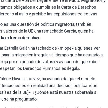
la carta de Von der Leyen entierre el Pacto Migratorio» y
stamos obligados a cumplir es la Carta de Derechos
erecho al asilo y prohíbe las expulsiones colectivas.
 es una cuestión de política migratoria, también
s valores de la UE», ha remachado García, quien ha
e la extrema derecha».
ar Estrella Galán ha tachado de «miope» a quienes ven
tionar la migración irregular, al tiempo que ha acusado a
 roja por un puñado de votos» y avisado de que «abrir
respetan los Derechos Humanos es ilegal».
 Valérie Hayer, a su vez, ha avisado de que el modelo
 lecciones es en realidad una decisión política «que
 países de la UE)». «¿Dónde está nuestra soberanía si
», se ha preguntado.