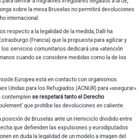
para derivar a migrantes irregulares llegados a la UE,
onga sobre la mesa Bruselas no permitirá devoluciones
ho internacional.
os respecto a la legalidad de la medida, Dalli ha
Estrasburgo (Francia) que la propuesta para agilizar y
n los servicios comunitarios dedicará una «atención
umanos cuando se considere medidas como la de los
Comisión Europea está en contacto con organismos
nes Unidas para los Refugiados (ACNUR) para «asegurar»
e contemplen
se respetará tanto el Derecho
oulement’ que prohíbe las devoluciones en caliente.
a posición de Bruselas ante un Hemiciclo dividido entre
recha que defienden las expulsiones y eurodiputados
 ponen en duda la legalidad de un modelo a imagen del