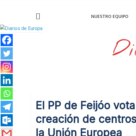
Saltar
al
NUESTRO EQUIPO
contenido
Di
El PP de Feijóo vota
creación de centro
la Unión Europea