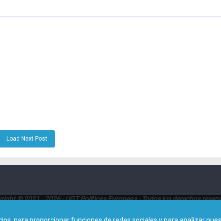
Load Next Post
right © 2021 - 2026 - UGT Políticas Europeas - Todos los derechos reser
Dirección:
Avenida de América 25, Planta 8ª (28002 - Madrid)
s, para proporcionar funciones de redes sociales y para analizar nuest