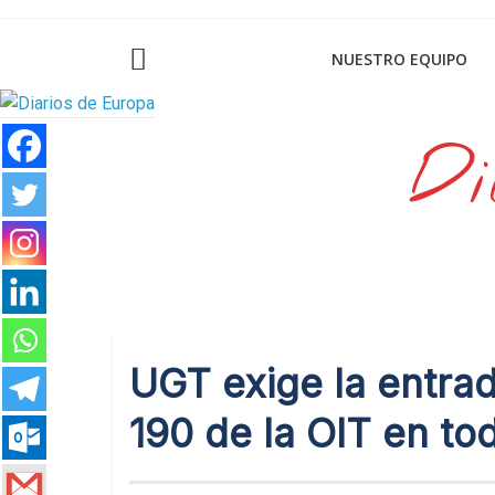
Saltar
al
NUESTRO EQUIPO
contenido
Di
UGT exige la entrad
190 de la OIT en to