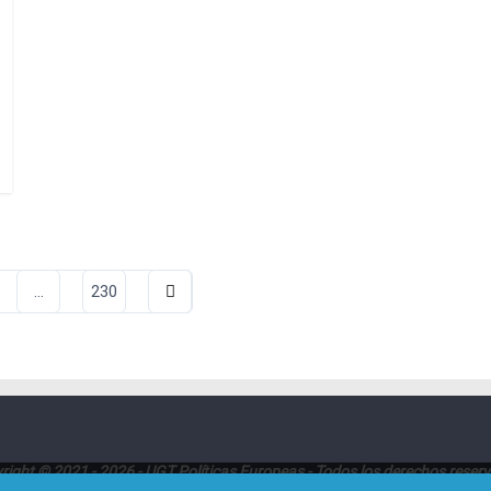
ación
…
230
das
right © 2021 - 2026 - UGT Políticas Europeas - Todos los derechos reser