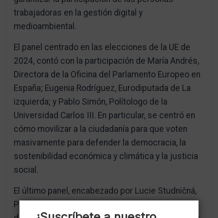
trabajadoras en la gestión digital y
medioambiental.
El panel centrado en las elecciones de la UE de
2024, contó con la participación de María Andrés,
Directora de la Oficina del Parlamento Europeo en
España; Eugenia Rodríguez, Eurodiputada de La
izquierda; y Pablo Simón, Polítologo de la
Universidad Carlos III. En particular, se centró en
cómo movilizar a la ciudadanía para que voten
masivamente para defender la democracia, la
sostenibilidad económica y climática y la justicia
social.
El último panel, encabezado por Lucie Studničná,
Presidenta del Grupo de los Trabajadores, se
¡Suscríbete a nuestro