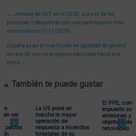
←
Jornada de UGT en el CESE: «La voz de las
personas trabajadoras por una participación más
democrática» (7/11/2023)
España ya es el cuarto país en igualdad de género
en una UE con un progreso adecuado hacia esa
meta
→
También te puede gustar
El PPE, contra el
La UE pone en
impuesto sobre
ser
marcha la mayor
emisiones y los
operación de
objetivos de
ctos
respuesta a incendios
renovables
forestales de su