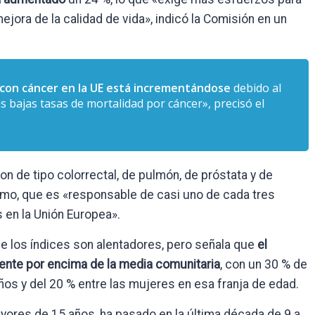
ejora de la calidad de vida», indicó la Comisión en un
con cáncer en la UE está incrementándose
debido al
as bajas tasas de mortalidad por cáncer», precisó el
on de tipo colorrectal, de pulmón, de próstata y de
imo, que es «responsable de casi uno de cada tres
 en la Unión Europea».
e los índices son alentadores, pero señala que
el
ente por encima de la media comunitaria
, con un 30 % de
os y del 20 % entre las mujeres en esa franja de edad.
yores de 15 años, ha pasado en la última década de 9 a