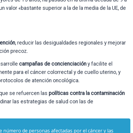
un valor «bastante superior a la de la media de la UE, de
vención
, reducir las desigualdades regionales y mejorar
ción precoz.
sarrolle
campañas de concienciación
y facilite el
te para el cáncer colorrectal y de cuello uterino, y
protocolos de atención oncológica.
que se refuercen las
políticas contra la contaminación
rdinar las estrategias de salud con las de
nte número de personas afectadas por el cáncer y las