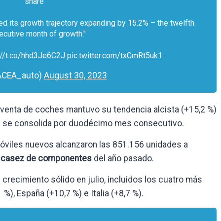
share
ued its growth trajectory expanding by 15.2% – the twelfth
ecutive month of growth."
://t.co/hhd3Je6C2J
pic.twitter.com/txCmRt5uk1
ACEA_auto)
August 30, 2023
 la venta de coches mantuvo su tendencia alcista (+15,2 %)
ue se consolida por duodécimo mes consecutivo.
móviles nuevos alcanzaron las 851.156 unidades a
 escasez de componentes
del año pasado.
crecimiento sólido en julio, incluidos los cuatro más
%), España (+10,7 %) e Italia (+8,7 %).