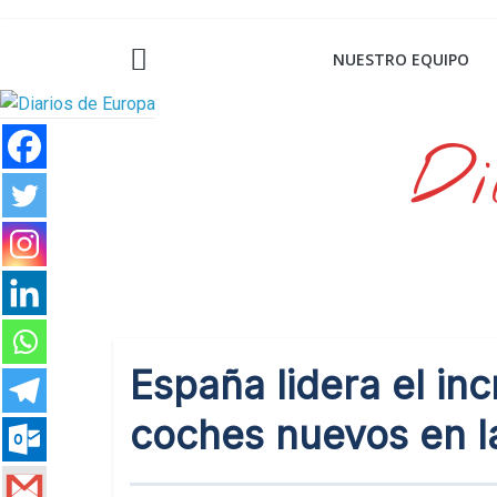
Saltar
al
NUESTRO EQUIPO
contenido
Di
España lidera el in
coches nuevos en l