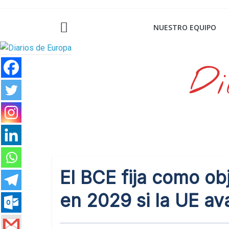
Saltar
al
NUESTRO EQUIPO
contenido
Di
El BCE fija como obj
en 2029 si la UE av