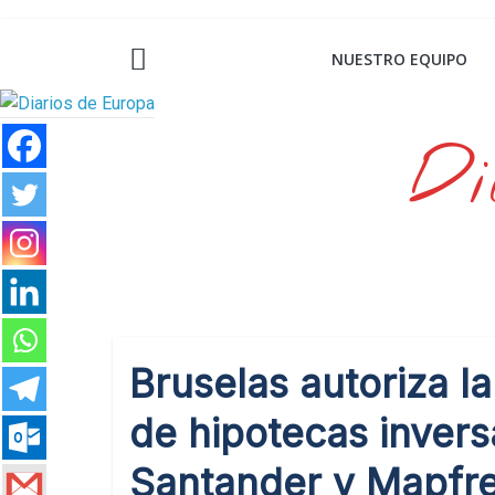
Saltar
al
NUESTRO EQUIPO
contenido
Di
Bruselas autoriza l
de hipotecas invers
Santander y Mapfr