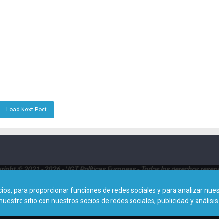
Load Next Post
right © 2021 - 2026 - UGT Políticas Europeas - Todos los derechos reser
Dirección:
Avenida de América 25, Planta 8ª (28002 - Madrid)
s, para proporcionar funciones de redes sociales y para analizar nuest
tro sitio con nuestros socios de redes sociales, publicidad y análisis
Contacto: 0034915788413 |
politicaseuropeas@cec.ugt.org