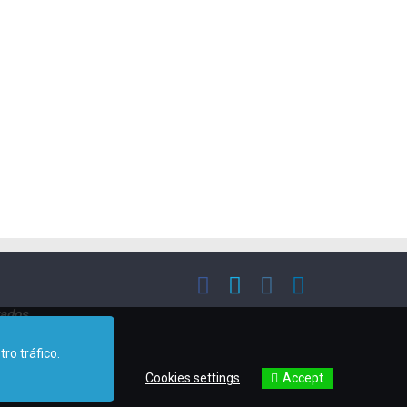
vados
ro tráfico.
.
Accept
Cookies settings