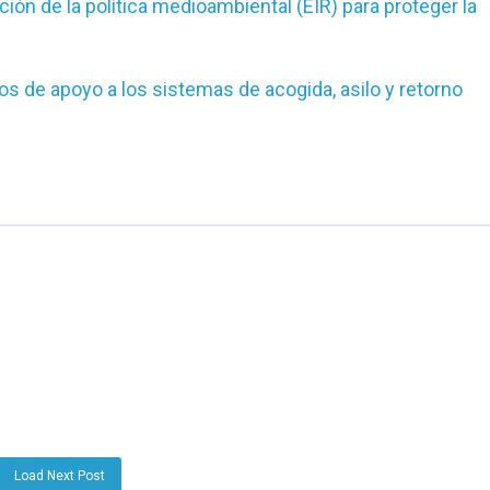
ación de la política medioambiental (EIR) para proteger la
s de apoyo a los sistemas de acogida, asilo y retorno
Load Next Post