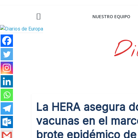
Saltar
al
NUESTRO EQUIPO
contenido
Di
La HERA asegura do
vacunas en el marco
brote epidémico de