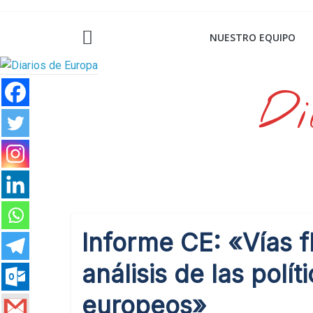
Saltar
al
NUESTRO EQUIPO
contenido
Di
Informe CE: «Vías fl
análisis de las polí
europeos»