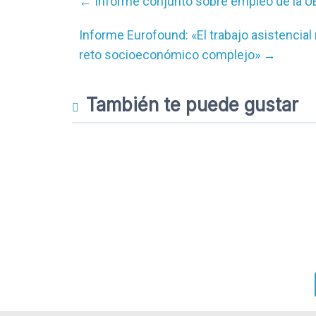
←
Informe conjunto sobre empleo de la U
Informe Eurofound: «El trabajo asistencial
reto socioeconómico complejo»
→
También te puede gustar