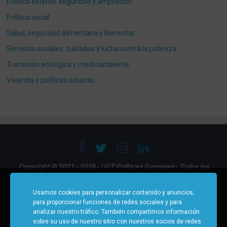
Política exterior, seguridad y ampliación
Política social
Salud, seguridad alimentaria y bienestar
Servicios sociales, cuidados y lucha contra la pobreza
Transición ecológica y medioambiente
Vivienda y políticas urbanas
Copyright © 2021 - 2026 - UGT Políticas Europeas - Todos los
derechos reservados
Usamos cookies para personalizar contenido y anuncios,
Dirección:
Avenida de América 25, Planta 8ª (28002 - Madrid)
para proporcionar funciones de redes sociales y para
Contacto: 0034915788413 |
politicaseuropeas@cec.ugt.org
analizar nuestro tráfico. También compartimos información
sobre su uso de nuestro sitio con nuestros socios de redes