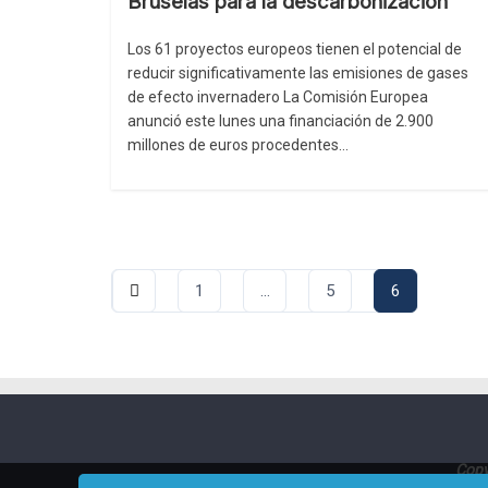
Bruselas para la descarbonización
Los 61 proyectos europeos tienen el potencial de
reducir significativamente las emisiones de gases
de efecto invernadero La Comisión Europea
anunció este lunes una financiación de 2.900
millones de euros procedentes…
Paginación
1
…
5
6
de
entradas
Copy