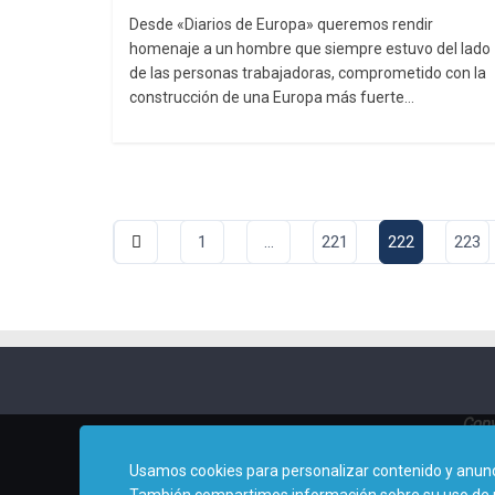
Desde «Diarios de Europa» queremos rendir
homenaje a un hombre que siempre estuvo del lado
de las personas trabajadoras, comprometido con la
construcción de una Europa más fuerte…
Pagin
1
…
221
222
223
de
entra
Copy
Usamos cookies para personalizar contenido y anuncio