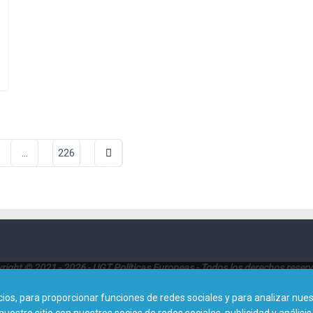
ación
…
226
das
right © 2021 - 2026 - UGT Políticas Europeas - Todos los derechos reser
Dirección:
Avenida de América 25, Planta 8ª (28002 - Madrid)
s, para proporcionar funciones de redes sociales y para analizar nuest