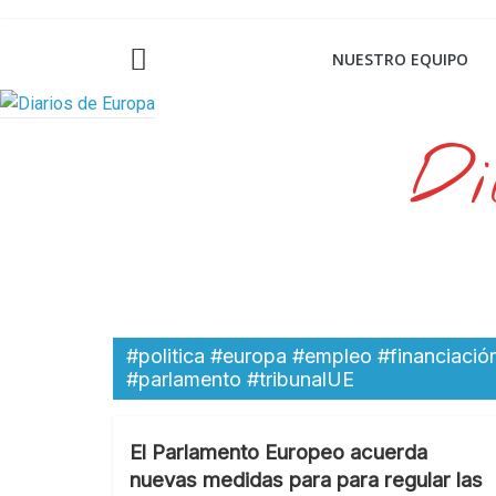
Saltar
al
NUESTRO EQUIPO
contenido
Di
#politica #europa #empleo #financiaci
#parlamento #tribunalUE
El Parlamento Europeo acuerda
nuevas medidas para para regular las