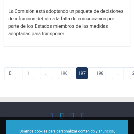
La Comisión está adoptando un paquete de decisiones
de infracción debido a la falta de comunicación por
parte de los Estados miembros de las medidas
adoptadas para transponer…
Paginación
1
…
196
197
198
…
de
entradas
Copyright © 2021 - 2026 - UGT Políticas Europeas - Todos los
Usamos cookies para personalizar contenido y anuncios,
derechos reservados