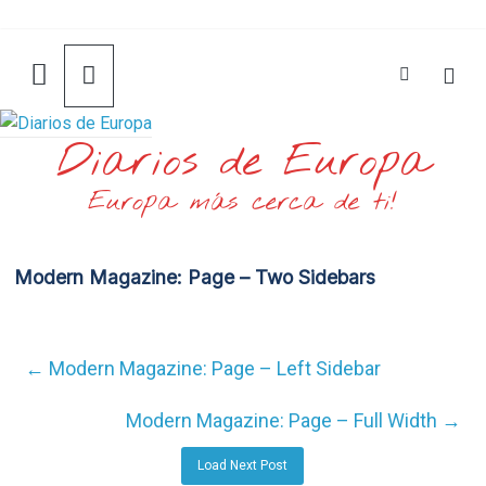
Saltar
al
contenido
Diarios de Europa
Europa más cerca de ti!
Modern Magazine: Page – Two Sidebars
←
Modern Magazine: Page – Left Sidebar
Modern Magazine: Page – Full Width
→
Load Next Post